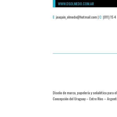
WWW.DSOLMEDO.COM.AR
E:
joaquin_olmedo@hotmail.com |
C:
(011) 15 4
Diseño de marca, papelería y señalética para el
Concepción del Uruguay – Entre Ríos – Argent