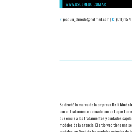
WWW.DSOLMEDO.COM.AR
E:
joaquin_olmedo@hotmail.com |
C:
(011) 15 4
Se diseñó la marca de la empresa
Deli Model
con un tratamiento delicado con un toque feme
que emula a los tratamientos y cuidados capil
modelos de la agencia. El sitio web tiene una se
modelos, un Book de las modelos actuales de la 