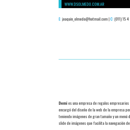
WWW.DSOLMEDO.COM.AR
E:
joaquin_olmedo@hotmail.com |
C:
(011) 15 4
Demi
es una empresa de regalos empresarios de
encargó del diseño de la web de la empresa pe
teniendo imágenes de gran tamaño y un menú de
slide de imágenes que facilita la navegación del