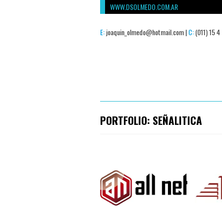
WWW.DSOLMEDO.COM.AR
E:
joaquin_olmedo@hotmail.com |
C:
(011) 15 4
PORTFOLIO: SEÑALITICA